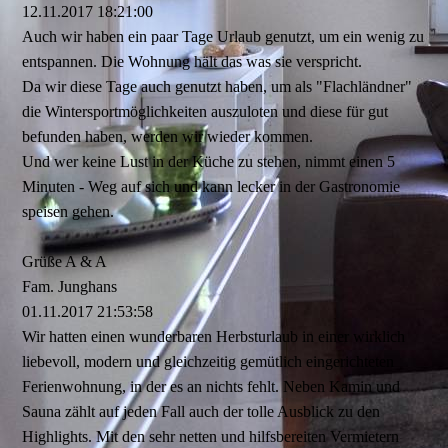
12.11.2017
18:21:00
Auch wir haben ein paar Tage Urlaub genutzt, um ein wenig zu
entspannen. Die Wohnung hält das was sie verspricht.
Da wir diese Tage auch genutzt haben, um als "Flachlä­ndner"
die Wintersportmö­glichkeiten auszuloten und diese für gut
befunden haben, werden wir wieder kommen.
Und wer keine Lust in der Küche zu stehen, nimmt einen 5
Minuten - Weg auf sich und kann lecker in der Gastronomie
speisen gehen.
Grüße A & A
Fam. Junghans
01.11.2017
21:53:58
Wir hatten einen wunderbaren Herbsturlaub in einer wirklich
liebevoll, modern und gleichzeitig gemütlich eingerichteten
Ferienwohnung, in der es an nichts fehlt. Neben Kamin und
Sauna zählt auf jeden Fall auch der tolle Ausblick zu den
Highlights. Mit den sehr netten und hilfsbereiten Vermietern