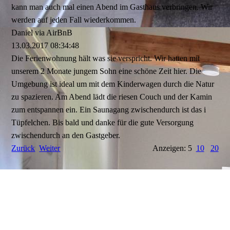
kann man auch mal einen Abend im Gasthaus verbringen. Wir
werden auf jeden Fall wiederkommen.
Daniel via AirBnB
13.03.2017
08:34:48
Die Ferienwohnung hält was sie verspricht. Wir hatten mit
unserem 2 Monate jungem Sohn eine schöne Zeit hier. Die
Umgebung ist ideal um mit dem Kinderwagen durch die Natur
zu spazieren. Am Abend lädt die riesen Couch und der Kamin
zum entspannen ein. Ein Saunagang zwischendurch ist das i
Tüpfelchen. Bis bald und danke für die gute Versorgung
zwischendurch an den Gastgeber.
Zurück
Weiter
Anzeigen: 5
10
20