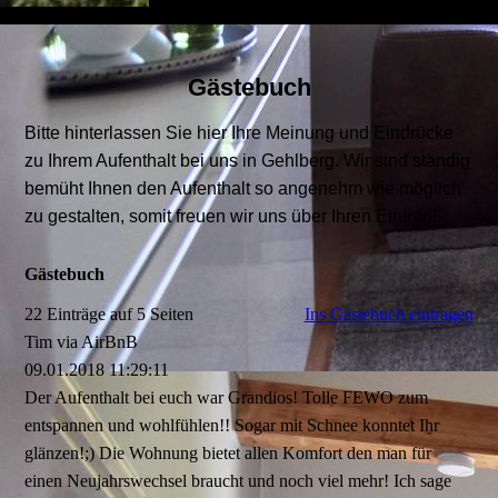
Gästebuch
Bitte hinterlassen Sie hier Ihre Meinung und Eindrücke
zu Ihrem Aufenthalt bei uns in Gehlberg. Wir sind ständig
bemüht Ihnen den Aufenthalt so angenehm wie möglich
zu gestalten, somit freuen wir uns über Ihren Eintrag!
Gästebuch
22 Einträge auf 5 Seiten
Ins Gästebuch eintragen
Tim via AirBnB
09.01.2018
11:29:11
Der Aufenthalt bei euch war Grandios! Tolle FEWO zum
entspannen und wohlfühlen!! Sogar mit Schnee konntet Ihr
glänzen!;) Die Wohnung bietet allen Komfort den man für
einen Neujahrswechsel braucht und noch viel mehr! Ich sage