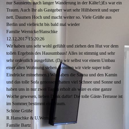
nur Saunieren nach langer Wanderung in der Kälte!;)Es war ein
Traum. Auch Ihr als Gastgeber wart sehr Hilfsbereit und super
nett. Daumen Hoch und macht weiter so. Viele Grüße aus
Berlin und vielleicht bis bald mal wieder
Familie Wernicke/Hanschke
12.12.2017
15:20:26
Wir haben uns sehr wohl gefühlt und ziehen den Hut vor dem
tollen Ergebnis des Hausumbaus! Alles ist stimmig und sehr
sehr ordentlich ausgeführt. (Da wir selbst vor einem Umbau
einer alten Wohnung stehen, konnten wir viele super tolle
Eindrücke mitnehmen.) Wir haben die Sauna und den Kamin
und das tolle Sofa genossen, hatten viel Schnee und Sonne und
haben uns in nur zwei Tagen erholt als wäre es eine ganze
Woche gewesen, lieben Dank dafür! Die tolle Gäste-Terrasse ist
im Sommer bestimmt ein Traum.
Schöne Grüße
R.Hanschke & U.Wernicke
Familie Bartz