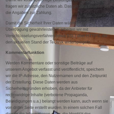
fragen wir zusätzliche Daten ab. Das gilt zum Beispiel für
die Angaben zur Zahlung.
Damit die Sicherheit Ihrer Daten während der
Übertragung gewährleistet ist, arbeiten wir mit
Verschlüsselungsverfahren (etwa SSL) über HTTPS, die
den aktuellen Stand der Technik widerspiegeln.
Kommentarfunktion
Werden Kommentare oder sonstige Beiträge auf
unserem Angebot verfasst und veröffentlicht, speichern
wir die IP-Adresse, den Nutzernamen und den Zeitpunkt
der Erstellung. Diese Daten werden aus
Sicherheitsgründen erhoben, da der Anbieter für
rechtswidrige Inhalte (verbotene Propaganda,
Beleidigungen u.a.) belangt werden kann, auch wenn sie
von dritter Seite erstellt wurden. In einem solchen Fall
dienen die Informationen dazu, die Identität des