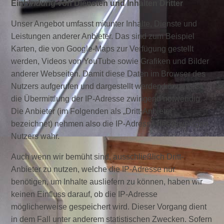
Einbindung von Diensten und Inhalten Dritter
Unser Angebot umfasst mitunter Inhalte, Dienste und
Leistungen anderer Anbieter. Das sind zum Beispiel
Karten, die von Google-Maps zur Verfügung gestellt
werden, Videos von YouTube sowie Grafiken und Bilder
anderer Webseiten. Damit diese Daten im Browser des
Nutzers aufgerufen und dargestellt werden können, ist
die Übermittlung der IP-Adresse zwingend notwendig.
Die Anbieter (im Folgenden als „Dritt-Anbieter“
bezeichnet) nehmen also die IP-Adresse des jeweiligen
Nutzers wahr.
Auch wenn wir bemüht sind, ausschließlich Dritt-
Anbieter zu nutzen, welche die IP-Adresse nur
benötigen, um Inhalte ausliefern zu können, haben wir
keinen Einfluss darauf, ob die IP-Adresse
möglicherweise gespeichert wird. Dieser Vorgang dient
in dem Fall unter anderem statistischen Zwecken. Sofern