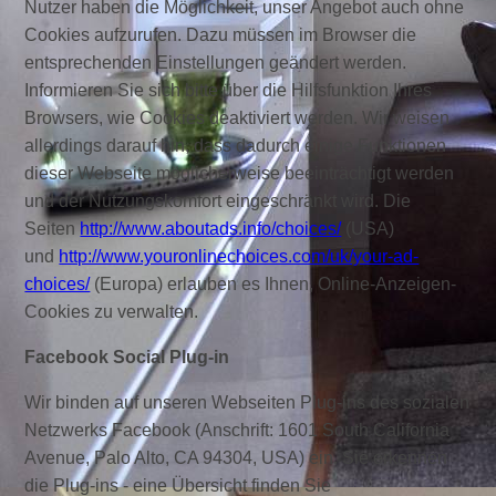
Nutzer haben die Möglichkeit, unser Angebot auch ohne
Cookies aufzurufen. Dazu müssen im Browser die
entsprechenden Einstellungen geändert werden.
Informieren Sie sich bitte über die Hilfsfunktion Ihres
Browsers, wie Cookies deaktiviert werden. Wir weisen
allerdings darauf hin, dass dadurch einige Funktionen
dieser Webseite möglicherweise beeinträchtigt werden
und der Nutzungskomfort eingeschränkt wird. Die
Seiten
http://www.aboutads.info/choices/
(USA)
und
http://www.youronlinechoices.com/uk/your-ad-
choices/
(Europa) erlauben es Ihnen, Online-Anzeigen-
Cookies zu verwalten.
Facebook Social Plug-in
Wir binden auf unseren Webseiten Plug-ins des sozialen
Netzwerks Facebook (Anschrift: 1601 South California
Avenue, Palo Alto, CA 94304, USA) ein. Sie erkennen
die Plug-ins - eine Übersicht finden Sie