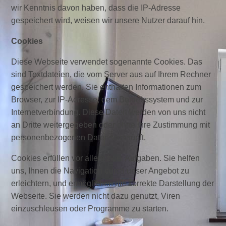
wir Kenntnis davon haben, dass die IP-Adresse
gespeichert wird, weisen wir unsere Nutzer darauf hin.
Cookies
Diese Webseite verwendet sogenannte Cookies. Das
sind Textdateien, die vom Server aus auf Ihrem Rechner
gespeichert werden. Sie enthalten Informationen zum
Browser, zur IP-Adresse, dem Betriebssystem und zur
Internetverbindung. Diese Daten werden von uns nicht
an Dritte weitergegeben oder ohne ihre Zustimmung mit
personenbezogenen Daten verknüpft.
Cookies erfüllen vor allem zwei Aufgaben. Sie helfen
uns, Ihnen die Navigation durch unser Angebot zu
erleichtern, und ermöglichen die korrekte Darstellung der
Webseite. Sie werden nicht dazu genutzt, Viren
einzuschleusen oder Programme zu starten.