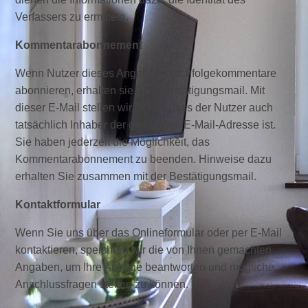
Verfassers zu ermitteln.
Kommentarabonnement
Wenn Nutzer dieses Angebots Nachfolgekommentare
abonnieren, erhalten sie eine Bestätigungsmail. Mit
dieser E-Mail stellen wir sicher, dass der Nutzer auch
tatsächlich Inhaber der genannten E-Mail-Adresse ist.
Sie haben jederzeit die Möglichkeit, das
Kommentarabonnement zu beenden. Hinweise dazu
erhalten Sie zusammen mit der Bestätigungsmail.
Kontaktformular
Wenn Sie uns über das Onlineformular oder per E-Mail
kontaktieren, speichern wir die von Ihnen gemachten
Angaben, um Ihre Anfrage beantworten und mögliche
Anschlussfragen stellen zu können.