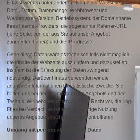
Erfasst werden unter anderem: Name der Webseite,
Datei, Datum, Datenmenge, Webbrowser und
Webbrowser-Version, Betriebssystem, der Domainname
Ihres Internet-Providers, die sogenannte Referrer-URL
(jene Seite, von der aus Sie auf unser Angebot
zugegriffen haben) und die IP-Adresse.
Ohne diese Daten wäre es technisch teils nicht möglich,
die Inhalte der Webseite auszuliefern und darzustellen.
Insofern ist die Erfassung der Daten zwingend
notwendig. Darüber hinaus verwenden wir die
anonymen Informationen für statistische Zwecke. Sie
helfen uns bei der Optimierung des Angebots und der
Technik. Wir behalten uns zudem das Recht vor, die Log-
Files bei Verdacht auf eine rechtswidrige Nutzung
unseres Angebotes nachträglich zu kontrollieren.
Umgang mit personenbezogenen Daten