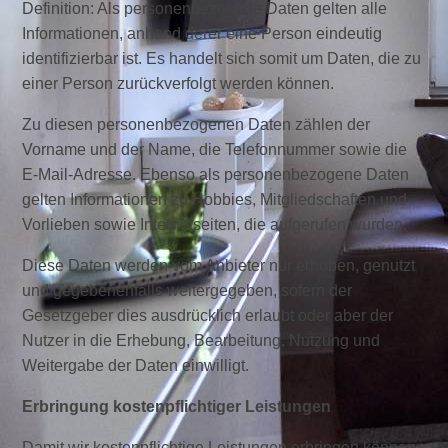
Definition: Als personenbezogene Daten gelten alle
Informationen, anhand derer eine Person eindeutig
identifizierbar ist. Es handelt sich somit um Daten, die zu
einer Person zurückverfolgt werden können.
Zu diesen personenbezogenen Daten zählen der
Vorname und der Name, die Telefonnummer sowie die
E-Mail-Adresse. Ebenso als personenbezogene Daten
gelten Informationen zu Hobbies, Mitgliedschaften und
Vorlieben sowie Internetseiten, die aufgerufen wurden.
Diese Daten werden vom Anbieter nur erhoben, genutzt
und gegebenenfalls weitergegeben, sofern der
Gesetzgeber dies ausdrücklich erlaubt oder aber der
Nutzer in die Erhebung, Bearbeitung, Nutzung und
Weitergabe der Daten einwilligt.
Erbringung kostenpflichtiger Leistungen
Damit wir kostenpflichtige Leistungen erbringen können,