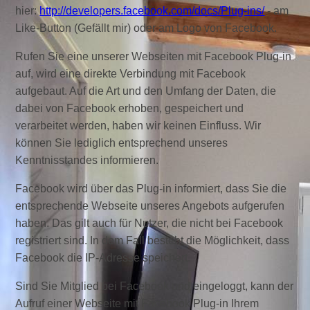
hier:
http://developers.facebook.com/docs/Plug-ins/
- am
Like-Button (Gefällt mir) oder am Logo von Facebook.
Rufen Sie eine unserer Webseiten mit Facebook Plug-in
auf, wird eine direkte Verbindung mit Facebook
aufgebaut. Auf die Art und den Umfang der Daten, die
dabei von Facebook erhoben, gespeichert und
verarbeitet werden, haben wir keinen Einfluss. Wir
können Sie lediglich entsprechend unseres
Kenntnisstandes informieren.
Facebook wird über das Plug-in informiert, dass Sie die
entsprechende Webseite unseres Angebots aufgerufen
haben. Das gilt auch für Nutzer, die nicht bei Facebook
registriert sind. In dem Fall besteht die Möglichkeit, dass
Facebook die IP-Adresse speichert.
Sind Sie Mitglied bei Facebook und eingeloggt, kann der
Aufruf einer Webseite mit Facebook Plug-in Ihrem