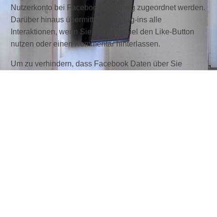
Nutzerkonto bei Facebook eindeutig zugeordnet werden.
Darüber hinaus übermitteln die Plug-ins alle
Interaktionen, wenn Sie zum Beispiel den Like-Button
nutzen oder einen Kommentar hinterlassen.
Um zu verhindern, dass Facebook Daten über Sie
speichert, loggen Sie sich vor dem Besuch unserer
Webseiten bitte bei Facebook aus. Sie können die Plug-
ins darüber hinaus mit Add-ons für den Browser blocken
(zum Beispiel „Facebook Blocker“).
Informationen zu den Datenschutzbestimmungen, dem
Zweck und Umfang der Datenerfassung und
Datenverarbeitung sowie den Einstellmöglichkeiten zum
Schutz der Privatsphäre bei Facebook erhalten Sie hier:
http://www.facebook.com/privacy/explanation.php.
Google+ Social Plug-in