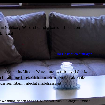
s in Gehlberg. Wir sind ständig bemüht Ihnen den
Eintrag!
Ins Gästebuch eintragen
a verbracht. Mit dem Wetter hatten wir nicht viel Glück,
Detail eingerichtet. Wir hatten sehr netten Kontakt zu den
eder neu gebucht, absolut empfehlenswert!
enwohnung fragen wir uns, wieso wir zum Skilanglauf immer