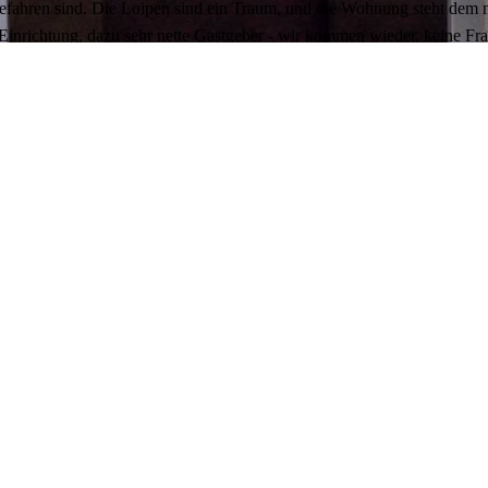
 gefahren sind. Die Loipen sind ein Traum, und die Wohnung steht de
Einrichtung, dazu sehr nette Gastgeber - wir kommen wieder, keine Fr
ger Zeit schon die Wohnung in der unteren Etage als "Herberge" genut
Verfügung stehende Behausung als Domizil genutzt. Wir können nur sa
weile aufkommt, dann macht man etwas falsch. Wir werden wiederko
ührte uns in diesem Jahr nach Gehlberg.
haften Witterung waren wir froh, eine so schön eingerichtete, komfor
efallen.
ne Tage während des Biathlon Weltcups mit unseren Freunden in der 
eraus liebevoll eingerichtet. Es fehlte wirklich nichts. Wir haben un