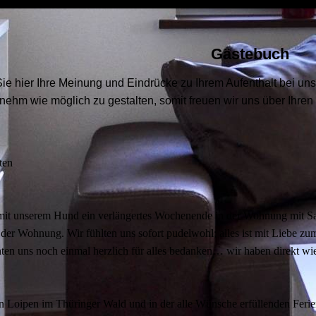
Gästebuch
 Sie hier Ihre Meinung und Eindrücke zu Ihrem Aufenthalt bei un
nehm wie möglich zu gestalten, somit freuen wir uns über Ihren 
ten
it unserem Hund ein verlängertes Wochenende in der Wohnung mit Saun
der Wohnung. Wir fühlten uns sofort pudelwohl; alles ist mit Liebe zum 
en uns noch einmal herzlich für alles bedanken… wir haben direkt wi
n Loipen im Thüringer Wald und in der alle Wünsche erfüllenden Feri