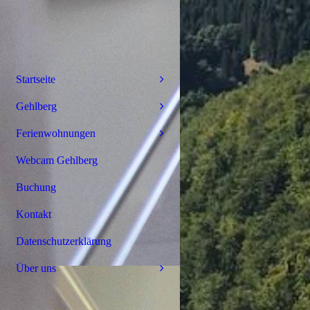
Startseite
Gehlberg
Ferienwohnungen
Webcam Gehlberg
Buchung
Kontakt
Datenschutzerklärung
Über uns