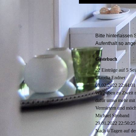
Bitte hinterlassen
Aufenthalt so ange
Gästebuch
22 Einträge auf 5 Sei
Claudia Endner
08.02.2022
22:44:01
Wir haben zu Zweit m
dafür umso mehr mit 
Vermietern und möcht
Michael Stroband
29.01.2022
22:50:25
Nach 6 Tagen auf de