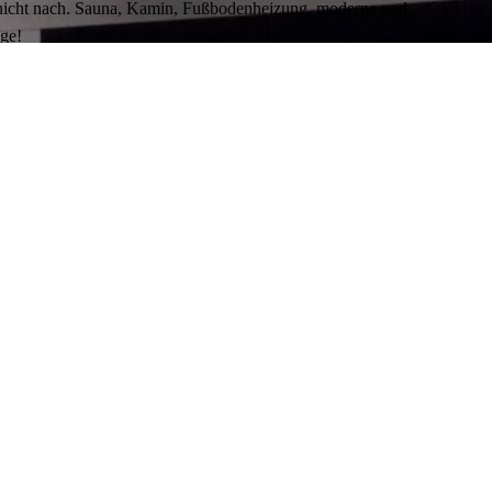
m nicht nach. Sauna, Kamin, Fußbodenheizung, moderne und
age!
zt haben, wurde diesmal die neueste, mit Spannung auf
gen, dass beide Wohnungen sehr zu empfehlen sind. Wenn bei
mmen. Danke an Moni und Andy, bis zum nächten Mal.
table und lichtdurchflutete Ferienwohnung nutzen zu können.
Wohnung Bettelmannskopf verbracht. Die Wohnung ist sehr
s vom ersten Moment sehr wohl und wie zu Hause gefühlt.