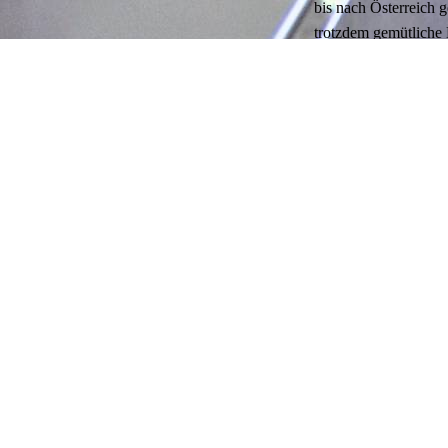
bis nach Österreich
trotzdem gemütliche 
Familie Bartz
11.06.2020
16:45:17
Nachdem wir vor eini
Fertigstellung, zur 
der Umgebung Lange
Grüsse A & A. 😉
Sabine Welsch
03.03.2020
10:25:53
Unser Winterurlaub f
Aufgrund der wechsel
Es hat uns sehr gut g
Armin Ulbrich
18.01.2020
13:20:43
Wir haben sehr schö
schön, modern und üb