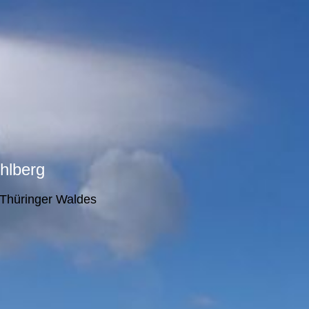
hlberg
 Thüringer Waldes