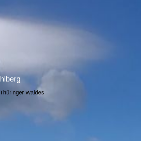
hlberg
 Thüringer Waldes