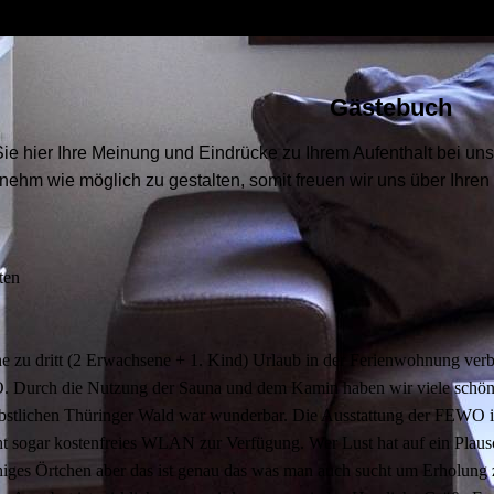
Gästebuch
 Sie hier Ihre Meinung und Eindrücke zu Ihrem Aufenthalt bei un
nehm wie möglich zu gestalten, somit freuen wir uns über Ihren 
ten
 zu dritt (2 Erwachsene + 1. Kind) Urlaub in der Ferienwohnung verbr
. Durch die Nutzung der Sauna und dem Kamin haben wir viele schö
bstlichen Thüringer Wald war wunderbar. Die Ausstattung der FEWO is
eht sogar kostenfreies WLAN zur Verfügung. Wer Lust hat auf ein Plaus
higes Örtchen aber das ist genau das was man auch sucht um Erholung zu