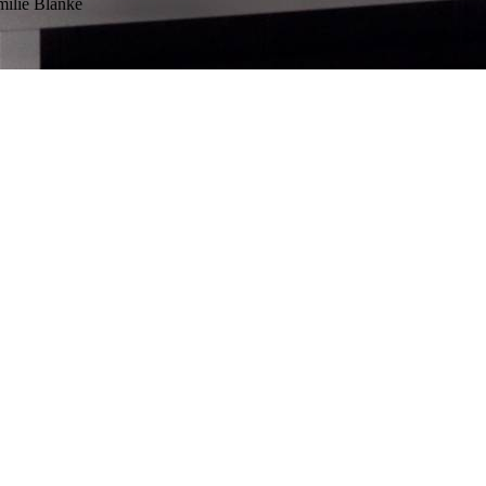
milie Blanke
f gemietet. Die Wohnung war super sauber. Sie ist sehr
et wird, haben wir bei dem schönen Wanderwetter und der
in.
tuch, trotz der Geschirrspülmaschine und ausreichender Tabs