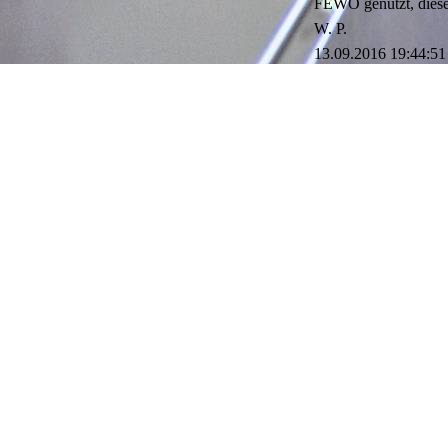
FEWO genutzt, diese
W. P.
13.09.2016
19:44:51
Wir haben kurzfristi
modern, schön einger
gemütlichen Wohnung
Zwei Kritikpunkte gi
1. Für die gehobene 
2. Im Bad sind mehr 
dafür.
P. W.
Kommentar:
Hallo W.P.,
vielen Dank für Ihre
Es freut uns sehr, da