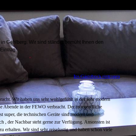
s in Gehlberg. Wir sind ständig bemüht Ihnen den
Eintrag!
Ins Gästebuch eintragen
acht. Wir haben uns sehr wohlgefühlt in der sehr modern
ne Abende in der FEWO verbracht. Der morgendliche
t super, die technischen Geräte sind modern und
ch , der Nachbar steht gerne zur Verfügung. Ansonsten ist
 erhalten. Wir sind sehr reiselustig und haben schon viele