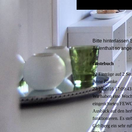
Bitte hinterlassen
Aufenthalt so ange
Gästebuch
22 Einträge auf 2 Sei
Anne Blanke
23.10.2016
17:09:43
Wir haben eine Woche
eingerichteten FEWO
Ausblick auf den her
funktionieren. Es st
Gehlberg ein sehr ru