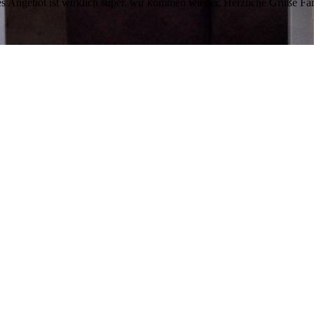
s Angebot ist wirklich super, wir kommen wieder. Herzliche Grüße Fa
g für ein verlängertes WE erstmalig die Ferienwohnung Gabelbachsdkop
ichtet und wie beschrieben eingerichtet. Den Garten, der noch gestalt
 nicht vermisst. Wir werden wieder nach Gehlberg kommen.
bt es aus unserer Sicht dennoch.
technische Ausstattung sollten Anleitungen in einer Mappe verfügbar se
Haken erforderlich, ebenso in der Küche, für Topflappen und Geschirr
n Gästebucheintrag.
ss Ihnen der Aufenthalt bei uns gefallen hat!