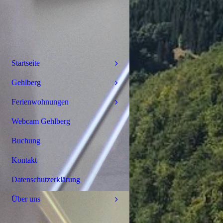
Startseite
Gehlberg
Ferienwohnungen
Webcam Gehlberg
Buchung
Kontakt
Datenschutzerklärung
Über uns