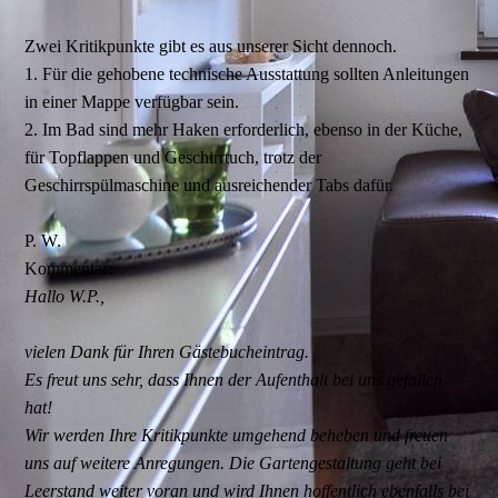
Zwei Kritikpunkte gibt es aus unserer Sicht dennoch.
1. Für die gehobene technische Ausstattung sollten Anleitungen
in einer Mappe verfügbar sein.
2. Im Bad sind mehr Haken erforderlich, ebenso in der Küche,
für Topflappen und Geschirrtuch, trotz der
Geschirrspülmaschine und ausreichender Tabs dafür.
P. W.
Kommentar:
Hallo W.P.,
vielen Dank für Ihren Gästebucheintrag.
Es freut uns sehr, dass Ihnen der Aufenthalt bei uns gefallen
hat!
Wir werden Ihre Kritikpunkte umgehend beheben und freuen
uns auf weitere Anregungen. Die Gartengestaltung geht bei
Leerstand weiter voran und wird Ihnen hoffentlich ebenfalls bei