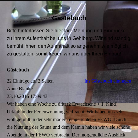
Gästebuch
Bitte hinterlassen Sie hier Ihre Meinung und Eindrücke
zu Ihrem Aufenthalt bei uns in Gehlberg. Wir sind ständig
bemüht Ihnen den Aufenthalt so angenehm wie möglich
zu gestalten, somit freuen wir uns über Ihren Eintrag!
Gästebuch
22 Einträge auf 2 Seiten
Ins Gästebuch eintragen
Anne Blanke
23.10.2016
17:09:43
Wir haben eine Woche zu dritt (2 Erwachsene + 1. Kind)
Urlaub in der Ferienwohnung verbracht. Wir haben uns sehr
wohlgefühlt in der sehr modern eingerichteten FEWO. Durch
die Nutzung der Sauna und dem Kamin haben wir viele schöne
Abende in der FEWO verbracht. Der morgendliche Ausblick