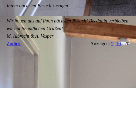
Ihrem nächsten Besuch zusagen!
Wir freuen uns auf Ihren nächsten Besuch! Bis dahin verbleiben
wir mit freundlichen Grüßen!
M. Albrecht & A. Vesper
Zurück
Anzeigen:
5
10
20