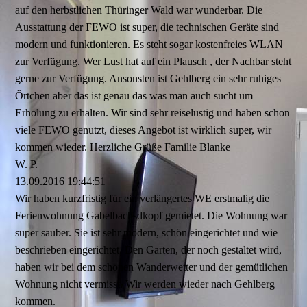
auf den herbstlichen Thüringer Wald war wunderbar. Die
Ausstattung der FEWO ist super, die technischen Geräte sind
modern und funktionieren. Es steht sogar kostenfreies WLAN
zur Verfügung. Wer Lust hat auf ein Plausch , der Nachbar steht
gerne zur Verfügung. Ansonsten ist Gehlberg ein sehr ruhiges
Örtchen aber das ist genau das was man auch sucht um
Erholung zu erhalten. Wir sind sehr reiselustig und haben schon
viele FEWO genutzt, dieses Angebot ist wirklich super, wir
kommen wieder. Herzliche Grüße Familie Blanke
W. P.
13.09.2016
19:44:51
Wir haben kurzfristig für ein verlängertes WE erstmalig die
Ferienwohnung Gabelbachsdkopf gemietet. Die Wohnung war
super sauber. Sie ist sehr modern, schön eingerichtet und wie
beschrieben eingerichtet. Den Garten, der noch gestaltet wird,
haben wir bei dem schönen Wanderwetter und der gemütlichen
Wohnung nicht vermisst. Wir werden wieder nach Gehlberg
kommen.