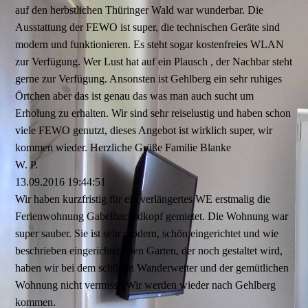
auf den herbstlichen Thüringer Wald war wunderbar. Die
Ausstattung der FEWO ist super, die technischen Geräte sind
modern und funktionieren. Es steht sogar kostenfreies WLAN
zur Verfügung. Wer Lust hat auf ein Plausch , der Nachbar steht
gerne zur Verfügung. Ansonsten ist Gehlberg ein sehr ruhiges
Örtchen aber das ist genau das was man auch sucht um
Erholung zu erhalten. Wir sind sehr reiselustig und haben schon
viele FEWO genutzt, dieses Angebot ist wirklich super, wir
kommen wieder. Herzliche Grüße Familie Blanke
W. P.
13.09.2016
19:44:51
Wir haben kurzfristig für ein verlängertes WE erstmalig die
Ferienwohnung Gabelbachsdkopf gemietet. Die Wohnung war
super sauber. Sie ist sehr modern, schön eingerichtet und wie
beschrieben eingerichtet. Den Garten, der noch gestaltet wird,
haben wir bei dem schönen Wanderwetter und der gemütlichen
Wohnung nicht vermisst. Wir werden wieder nach Gehlberg
kommen.