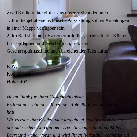
Zwei Kritikpunkte gibt es aus unserer Sicht dennoch.
1. Für die gehobene technische Ausstattung sollten Anleitungen
in einer Mappe verfügbar sein.
2. Im Bad sind mehr Haken erforderlich, ebenso in der Küche,
für Topflappen und Geschirrtuch, trotz der
Geschirrspülmaschine und ausreichender Tabs dafür.
P. W.
Kommentar:
Hallo W.P.,
vielen Dank für Ihren Gästebucheintrag.
Es freut uns sehr, dass Ihnen der Aufenthalt bei uns gefallen
hat!
Wir werden Ihre Kritikpunkte umgehend beheben und freuen
uns auf weitere Anregungen. Die Gartengestaltung geht bei
Leerstand weiter voran und wird Ihnen hoffentlich ebenfalls bei