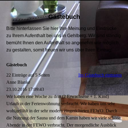
Gästebuch
Bitte hinterlassen Sie hier Ihre Meinung und Eindrücke
zu Ihrem Aufenthalt bei uns in Gehlberg. Wir sind ständig
bemüht Ihnen den Aufenthalt so angenehm wie möglich
zu gestalten, somit freuen wir uns über Ihren Eintrag!
Gästebuch
22 Einträge auf 5 Seiten
Ins Gästebuch eintragen
Anne Blanke
23.10.2016
17:09:43
Wir haben eine Woche zu dritt (2 Erwachsene + 1. Kind)
Urlaub in der Ferienwohnung verbracht. Wir haben uns sehr
wohlgefühlt in der sehr modern eingerichteten FEWO. Durch
die Nutzung der Sauna und dem Kamin haben wir viele schöne
Abende in der FEWO verbracht. Der morgendliche Ausblick