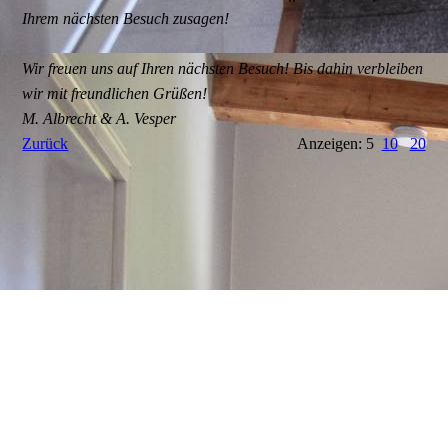
Ihrem nächsten Besuch zusagen!
Wir freuen uns auf Ihren nächsten Besuch! Bis dahin verbleiben
wir mit freundlichen Grüßen!
M. Albrecht & A. Vesper
Zurück
Anzeigen: 5
10
20