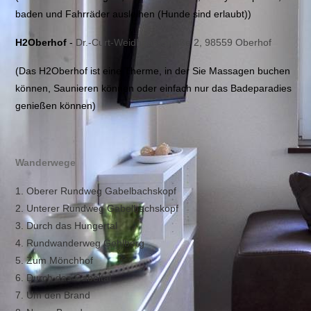
baden und Fahrräder ausleihen (Hunde sind erlaubt))
H2Oberhof
-
Dr.-Curt-Weidhaas-Straße 2, 98559 Oberhof
(Das H2Oberhof ist eine Therme, in der Sie Massagen buchen
können, Saunieren können oder einfach nur das Badeparadies
genießen können)
Wanderwege
1. Oberer Rundweg Gabelbachskopf
2. Unterer Rundweg Gabelbachskopf
3. Durch das Hungertal
4. Rundwanderweg Gehlberg
5. Zum Mönchhof
6. Durch das Gabeltal
7. Um den Brand