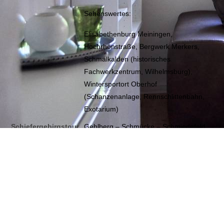
Sehenswertes:
Elisabethenburg Meiningen,
Hochrhönstraße, Bergwerk Merkers,
Schmalkalden (historisches
Fachwerkzentrum, Wilhelmsburg),
Wintersportort Oberhof
(Schanzenanlage, Rennschlittenbahn,
Exotarium)
Schiefergebirgstour
Gehlberg – Schmücke – Schmiedefeld
(ca. 250 km)
– Schleusingen – Hildburghausen –
Bad Königshofen – Kronach –
Sonneberg – Steinach – Neuhaus –
Katzhütte – Neustadt – Schmücke –
Gehlberg
Sehenswertes: