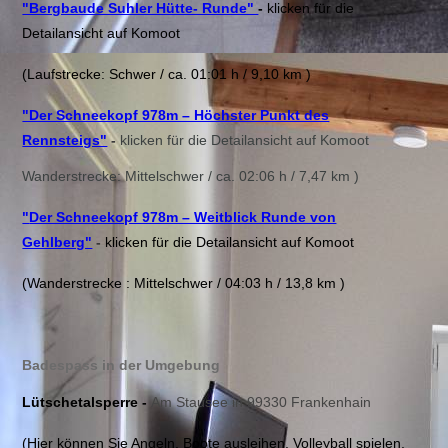
"Bergbaude Suhler Hütte- Runde"
-
klicken für die
Detailansicht auf Komoot
(Laufstrecke: Schwer / ca. 01:01 h / 9,10 km )
"Der Schneekopf 978m – Höchster Punkt des
Rennsteigs"
-
klicken für die Detailansicht auf Komoot
Wanderstrecke: Mittelschwer / ca. 02:06 h / 7,47 km )
"
Der Schneekopf 978m – Weitblick Runde von
Gehlberg"
-
klicken für die Detailansicht auf Komoot
(Wanderstrecke : Mittelschwer / 04:03 h / 13,8 km )
Badespass in der Umgebung
Lütschetalsperre -
Am Stausee
in
99330
Frankenhain
(Hier können Sie Angeln, Boote ausleihen, Volleyball spielen,