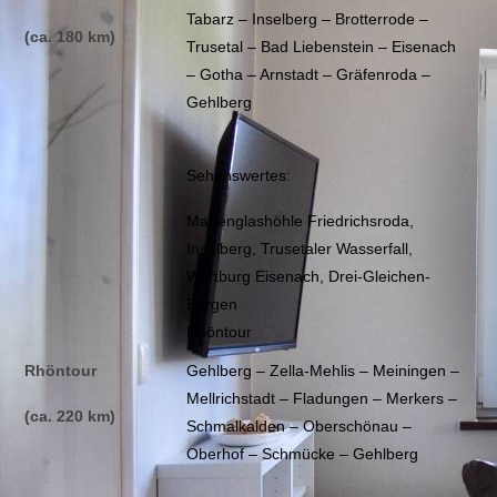
Tabarz – Inselberg – Brotterrode –
(ca. 180 km)
Trusetal – Bad Liebenstein – Eisenach
– Gotha – Arnstadt – Gräfenroda –
Gehlberg
Sehenswertes:
Marienglashöhle Friedrichsroda,
Inselberg, Trusetaler Wasserfall,
Wartburg Eisenach, Drei-Gleichen-
Burgen
Rhöntour
Rhöntour
Gehlberg – Zella-Mehlis – Meiningen –
Mellrichstadt – Fladungen – Merkers –
(ca. 220 km)
Schmalkalden – Oberschönau –
Oberhof – Schmücke – Gehlberg