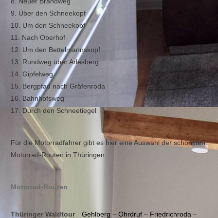
8. Neuer Brandweg
9. Über den Schneekopf
10. Um den Schneekopf
11. Nach Oberhof
12. Um den Bettelmannskopf
13. Rundweg über Arlesberg
14. Gipfelweg
15. Bergpfad nach Gräfenroda
16. Bahnhofsweg
17. Durch den Schneetiegel
Für die Motorradfahrer gibt es hier eine Auswahl der schönsten
Motorrad-Routen in Thüringen.
Motorrad-Routen
Thüringer Waldtour
Gehlberg – Ohrdruf – Friedrichroda –