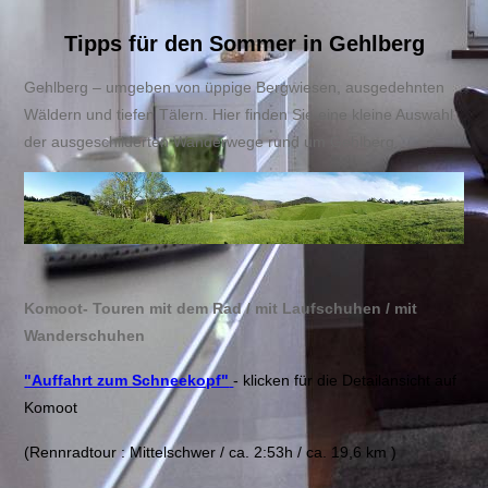
Tipps für den Sommer in Gehlberg
Gehlberg – umgeben von üppige Bergwiesen, ausgedehnten
Wäldern und tiefen Tälern. Hier finden Sie eine kleine Auswahl
der ausgeschilderten Wanderwege rund um Gehlberg.
Komoot- Touren mit dem Rad / mit Laufschuhen / mit
Wanderschuhen
"Auffahrt zum Schneekopf"
- klicken für die Detailansicht auf
Komoot
(Rennradtour : Mittelschwer / ca. 2:53h / ca. 19,6 km )