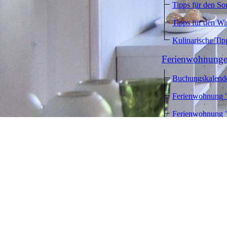
Tipps für den S
Tipps für den Wi
Kulinarische Tip
Ferienwohnung
Buchungskalend
Ferienwohnung 
Ferienwohnung 
Gästebuch
Buchung
Anreise
Webcam Gehlbe
Buchung
Kontakt