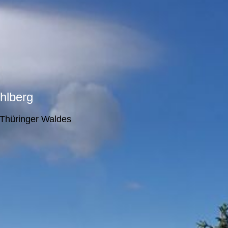
hlberg
 Thüringer Waldes