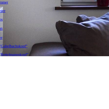
ommer
nter
ps
en
er
"Gabelbachskopf"
"Bettelmannskopf"
rg